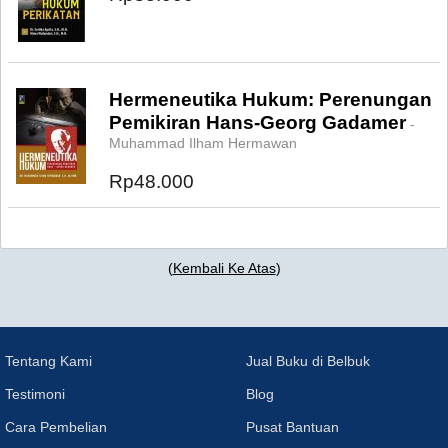
Hermeneutika Hukum: Perenungan
Pemikiran Hans-Georg Gadamer
-
Muhammad Ilham Hermawan
Rp48.000
(
Kembali Ke Atas
)
Tentang Kami
Jual Buku di Belbuk
Testimoni
Blog
Cara Pembelian
Pusat Bantuan