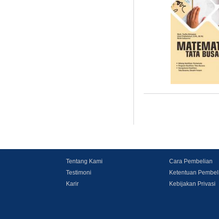
Tentang Kami
Cara Pembelian
Testimoni
Ketentuan Pembel
Karir
Kebijakan Privasi