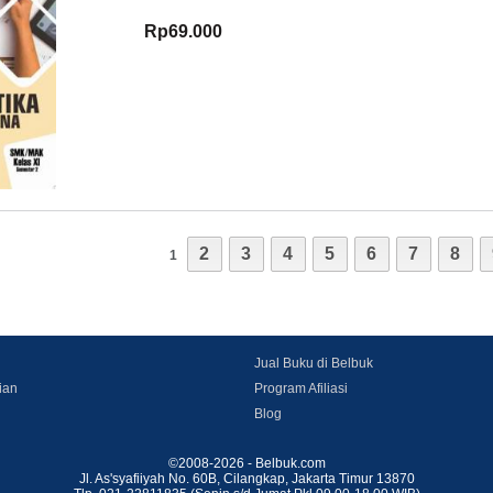
Rp69.000
2
3
4
5
6
7
8
1
Jual Buku di Belbuk
ian
Program Afiliasi
Blog
©2008-2026 - Belbuk.com
Jl. As'syafiiyah No. 60B, Cilangkap, Jakarta Timur 13870