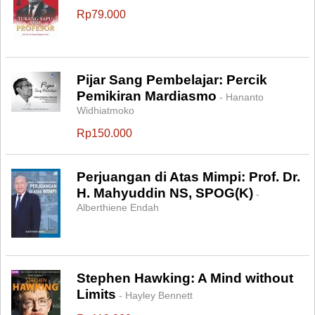
Rp79.000
Pijar Sang Pembelajar: Percik
Pemikiran Mardiasmo
- Hananto
Widhiatmoko
Rp150.000
Perjuangan di Atas Mimpi: Prof. Dr.
H. Mahyuddin NS, SPOG(K)
-
Alberthiene Endah
Stephen Hawking: A Mind without
Limits
- Hayley Bennett