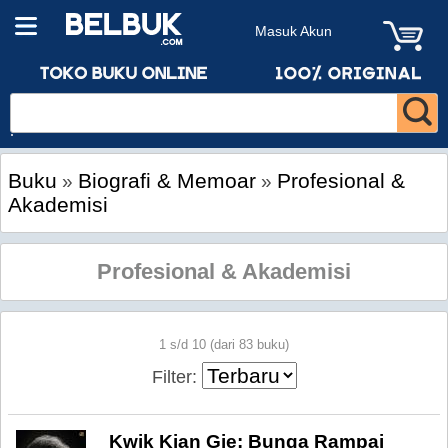
Masuk Akun
Buku
Biografi & Memoar
Profesional &
»
»
Akademisi
Profesional & Akademisi
1 s/d 10 (dari 83 buku)
Filter:
Kwik Kian Gie: Bunga Rampai