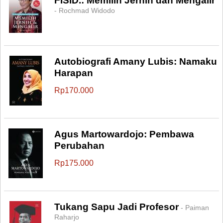
FISID.: Memilih Jernih dan Mengalir
- Rochmad Widodo
Autobiografi Amany Lubis: Namaku
Harapan
Rp170.000
Agus Martowardojo: Pembawa
Perubahan
Rp175.000
Tukang Sapu Jadi Profesor
- Paiman
Raharjo