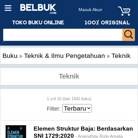
Masuk Akun
Buku
Teknik & Ilmu Pengetahuan
Teknik
»
»
Teknik
1 s/d 10 (dari 1441 buku)
Filter:
Elemen Struktur Baja: Berdasarkan
SNI 1729:2020
- Aniendhita Rizki Amalia