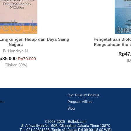
Lingkungan Hidup dan Daya Saing
Pengetahuan Biolo
Negara
Pengetahuan Biolo
B. Hendryo N.
Rp47
p35.000
Rp70.000
(D
(Diskon 50%)
Jual Buku di Belbuk
ian
Program Afiliasi
Blog
©2008-2026 - Belbuk.com
Jl. As'syafiiyah No. 60B, Cilangkap, Jakarta Timur 13870
Tlp. 021-22811835 (Senin s/d Jumat Pkl 09.00-18.00 WIB)