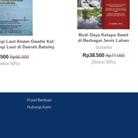
Budi Daya Kelapa Sawit
di Berbagai Jenis Lahan
gi Laut Amam Gwatle Kal:
gi Laut di Daerah Batuley
Sunarko
Rp38.500
Rp77.000
.500
Rp95.000
(Diskon 50%)
iskon 50%)
Pusat Bantuan
Hubungi Kami