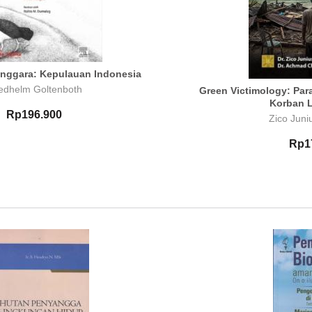
enggara: Kepulauan Indonesia
iedhelm Goltenboth
Green Victimology: Par
Korban 
Rp196.900
Zico Jun
Rp1