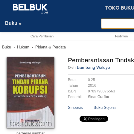
Buku
Cara Pembelian
Testimoni
Buku
›
Hukum
›
Pidana & Perdata
Pemberantasan Tindak 
Bambang Waluyo
Oleh
Berat
0.25
Tahun
2016
ISBN
9789790076563
Penerbit
Sinar Grafika
Sinopsis
Buku Sejenis
perbesar gambar