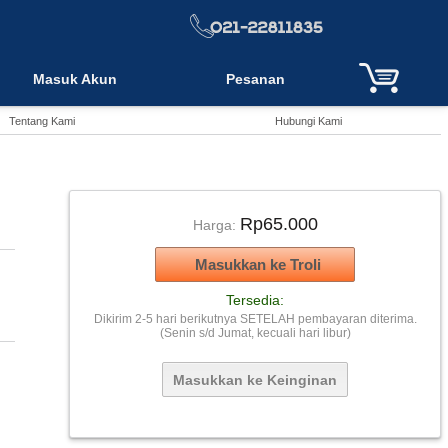
Masuk Akun
Pesanan
Tentang Kami
Hubungi Kami
Rp65.000
Harga:
Tersedia:
Dikirim 2-5 hari berikutnya SETELAH pembayaran diterima.
(Senin s/d Jumat, kecuali hari libur)