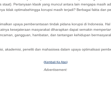
ts staat). Pertanyaan klasik yang muncul antara lain mengapa masih a
idak optimalsehingga korupsi masih terjadi? Berbagai fakta dan pertany
timalkan upaya pemberantasan tindak pidana korupsi di Indonesia. Hal
atnya kesejateraan masyarakat diharapkan dapat semakin mempertan
aman, gangguan, hambatan, dan tantangan kehidupan bermasyarakat, 
isi, akademisi, peneliti dan mahasiswa dalam upaya optimalisasi pemb
(
Kembali Ke Atas
)
Advertisement: