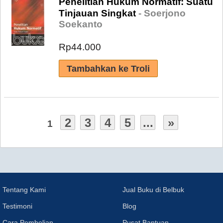
Penelitian Hukum Normatif: Suatu
Tinjauan Singkat
- Soerjono
Soekanto
Rp44.000
2
3
4
5
...
»
1
Tentang Kami
Jual Buku di Belbuk
Testimoni
Blog
Cara Pembelian
Pusat Bantuan