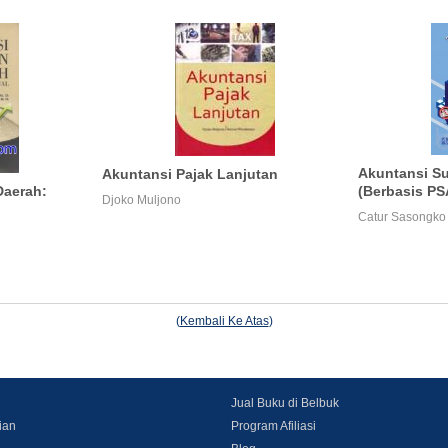
Akuntansi S
Akuntansi Pajak Lanjutan
Daerah:
(Berbasis PS
Djoko Muljono
Catur Sasongko
(
Kembali Ke Atas
)
Jual Buku di Belbuk
ian
Program Afiliasi