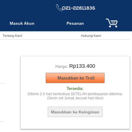
Masuk Akun
Pesanan
Tentang Kami
Hubungi Kami
Rp133.400
Harga:
Tersedia:
Dikirim 2-5 hari berikutnya SETELAH pembayaran diterima.
(Senin s/d Jumat, kecuali hari libur)