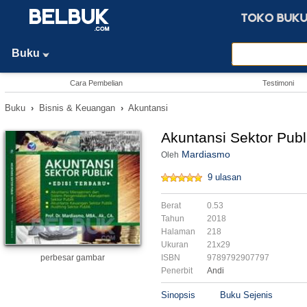
Buku
Cara Pembelian
Testimoni
Buku
›
Bisnis & Keuangan
›
Akuntansi
Akuntansi Sektor Publ
Mardiasmo
Oleh
9 ulasan
Berat
0.53
Tahun
2018
Halaman
218
Ukuran
21x29
perbesar gambar
ISBN
9789792907797
Penerbit
Andi
Sinopsis
Buku Sejenis