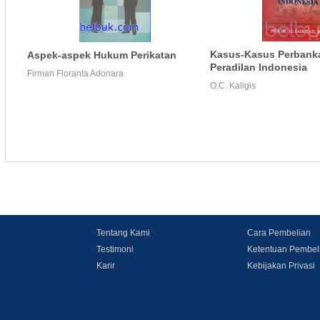
Kasus-Kasus Perbank
Aspek-aspek Hukum Perikatan
Peradilan Indonesia
Firman Floranta Adonara
O.C. Kaligis
Tentang Kami
Cara Pembelian
Testimoni
Ketentuan Pembel
Karir
Kebijakan Privasi