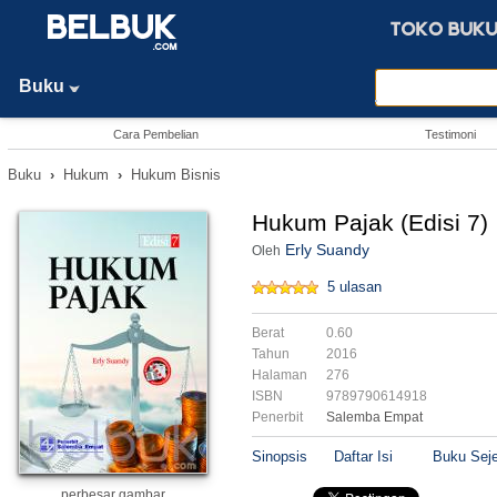
Buku
Cara Pembelian
Testimoni
Buku
›
Hukum
›
Hukum Bisnis
Hukum Pajak (Edisi 7)
Erly Suandy
Oleh
5 ulasan
Berat
0.60
Tahun
2016
Halaman
276
ISBN
9789790614918
Penerbit
Salemba Empat
Sinopsis
Daftar Isi
Buku Seje
perbesar gambar