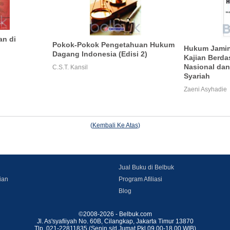
an di
Pokok-Pokok Pengetahuan Hukum
Hukum Jamin
Dagang Indonesia (Edisi 2)
Kajian Berd
Nasional dan
C.S.T. Kansil
Syariah
Zaeni Asyhadie
(
Kembali Ke Atas
)
Jual Buku di Belbuk
ian
Program Afiliasi
Blog
©2008-2026 - Belbuk.com
Jl. As'syafiiyah No. 60B, Cilangkap, Jakarta Timur 13870
Tlp. 021-22811835 (Senin s/d Jumat Pkl 09.00-18.00 WIB)