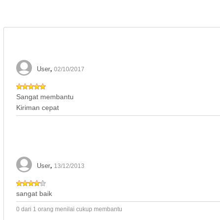
,
User
02/10/2017
Sangat membantu
Kiriman cepat
,
User
13/12/2013
sangat baik
0 dari 1 orang menilai cukup membantu