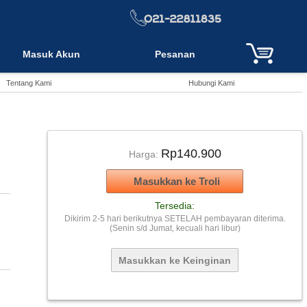
Masuk Akun
Pesanan
Tentang Kami
Hubungi Kami
Rp140.900
Harga:
Tersedia:
Dikirim 2-5 hari berikutnya SETELAH pembayaran diterima.
(Senin s/d Jumat, kecuali hari libur)