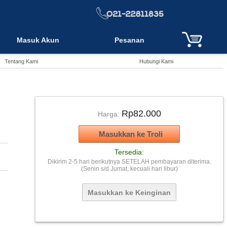
Masuk Akun
Pesanan
Tentang Kami
Hubungi Kami
Rp82.000
Harga:
Tersedia:
Dikirim 2-5 hari berikutnya SETELAH pembayaran diterima.
(Senin s/d Jumat, kecuali hari libur)