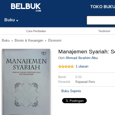
Buku
Cara Pembelian
Testimoni
Buku
›
Bisnis & Keuangan
›
Ekonomi
Manajemen Syariah: Se
Ahmad Ibrahim Abu
Oleh
1 ulasan
Berat
0.33
Penerbit
Rajawali Pers
Buku Sejenis