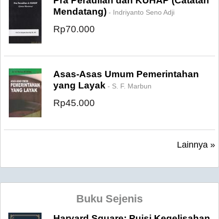
Pra Peradilan dan KUHAP (Catatan
Mendatang)
- Indriyanto Seno Adji
Rp70.000
Asas-Asas Umum Pemerintahan
yang Layak
- S. F. Marbun
Rp45.000
Lainnya »
Buku Sejenis
Harvard Square: Puisi Kegelisahan