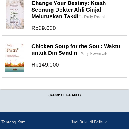
Change Your Destiny: Kisah
Seorang Dokter Ahli Ginjal
Meluruskan Takdir
- Rully Roesli
Rp69.000
Chicken Soup for the Soul: Waktu
untuk Diri Sendiri
- Amy Newmark
Rp149.000
(
Kembali Ke Atas
)
Tentang Kami
Jual Buku di Belbuk