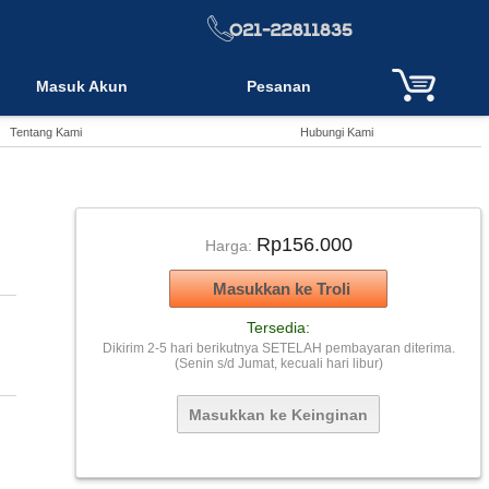
Masuk Akun
Pesanan
Tentang Kami
Hubungi Kami
Rp156.000
Harga:
Tersedia:
Dikirim 2-5 hari berikutnya SETELAH pembayaran diterima.
(Senin s/d Jumat, kecuali hari libur)