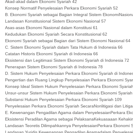
Akad-akad dalam Ekonomi Syariah 42
Konsep Normatif Penyelesaian Perkara Ekonomi Syariah 52
B. Ekonomi Syariah sebagai Bagian Integral Sistem EkonomiNasion
Landasan Konstitusional Sistem Ekonomi Nasional 57
Asas-asas Ekonomi Nasional dalam Konstitusi 61
Kedudukan Ekonomi Syariah Secara Konstitusional 62
Ekonomi Syariah sebagai Bagian dari Sistem Ekonomi Nasional 64
C. Sistem Ekonomi Syariah dalam Tata Hukum di Indonesia 66
Catatan Historis Ekonomi Syariah di Indonesia 66
Eksistensi dan Legitimasi Sistem Ekonomi Syariah di Indonesia 72
Penerapan Sistem Ekonomi Syariah di Indonesia 78
D. Sistem Hukum Penyelesaian Perkara Ekonomi Syariah di Indones
Pengertian dan Ruang Lingkup Penyelesaian Perkara Ekonomi Syar
Konsep Ideal Sistem Hukum Penyelesaian Perkara Ekonomi Syaria
Unsur-unsur Sistem Hukum Penyelesaian Perkara Ekonomi Syariah
Substansi Hukum Penyelesaian Perkara Ekonomi Syariah 109
Penyelesaian Perkara Ekonomi Syariah SecaraNonlitigasi dan Litiga
E. Kewenangan Pengadilan Agama dalam PenyelesaianPerkara Eko
Eksistensi Peradilan Agama sebagai PelaksanaKekuasaaan Kehakim
Landasan Teoretis Dilimpahkannya PenyelesaianPerkara Ekonomi 
Landasan Yuridis Kewenangan Pengadilan Agamadalam Penyelesai