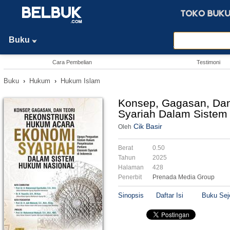
Buku
Cara Pembelian
Testimoni
Buku
›
Hukum
›
Hukum Islam
Konsep, Gagasan, Dan
Syariah Dalam Sistem
Cik Basir
Oleh
Berat
0.50
Tahun
2025
Halaman
428
Penerbit
Prenada Media Group
Sinopsis
Daftar Isi
Buku Sej