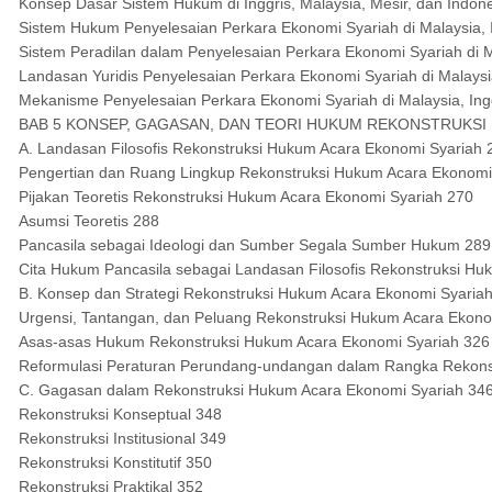
Konsep Dasar Sistem Hukum di Inggris, Malaysia, Mesir, dan Indon
Sistem Hukum Penyelesaian Perkara Ekonomi Syariah di Malaysia, I
Sistem Peradilan dalam Penyelesaian Perkara Ekonomi Syariah di Ma
Landasan Yuridis Penyelesaian Perkara Ekonomi Syariah di Malaysia
Mekanisme Penyelesaian Perkara Ekonomi Syariah di Malaysia, Ingg
BAB 5 KONSEP, GAGASAN, DAN TEORI HUKUM REKONSTRUKSI
A. Landasan Filosofis Rekonstruksi Hukum Acara Ekonomi Syariah 
Pengertian dan Ruang Lingkup Rekonstruksi Hukum Acara Ekonomi
Pijakan Teoretis Rekonstruksi Hukum Acara Ekonomi Syariah 270
Asumsi Teoretis 288
Pancasila sebagai Ideologi dan Sumber Segala Sumber Hukum 289
Cita Hukum Pancasila sebagai Landasan Filosofis Rekonstruksi H
B. Konsep dan Strategi Rekonstruksi Hukum Acara Ekonomi Syaria
Urgensi, Tantangan, dan Peluang Rekonstruksi Hukum Acara Ekono
Asas-asas Hukum Rekonstruksi Hukum Acara Ekonomi Syariah 326
Reformulasi Peraturan Perundang-undangan dalam Rangka Rekons
C. Gagasan dalam Rekonstruksi Hukum Acara Ekonomi Syariah 34
Rekonstruksi Konseptual 348
Rekonstruksi Institusional 349
Rekonstruksi Konstitutif 350
Rekonstruksi Praktikal 352