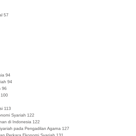
al 57
ia 94
iah 94
h 96
 100
si 113
nomi Syariah 122
an di Indonesia 122
Syariah pada Pengadilan Agama 127
an Perkara Ekonomi Syariah 131