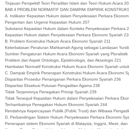
Tinjauan Perspektif Teori Peradilan Islam dan Teori Hukum Acara 2
BAB 4 PROBLEM NORMATIF DAN DAMPAK EMPIRIK KONSTRUKS
A. Indikator Kepastian Hukum dalam Penyelesaian Perkara Ekonomi
Pengertian dan Urgensi Kepastian Hukum 207
Substansi Kepastian Hukum dalam Konteks Penyelesaian Perkara 
Kepastian Hukum dalam Penyelesaian Perkara Ekonomi Syariah 21
B. Problem Konstruksi Hukum Acara Ekonomi Syariah 211
Keterbatasan Peraturan Mahkamah Agung sebagai Landasan Yurid
Sumber Pengaturan Hukum Acara Ekonomi Syariah yang Pluralistik
Problem dari Aspek Ontologis, Epistimologis, dan Aksiologis 221
Hambatan Normatif Konstruksi Hukum Acara Ekonomi Syariah unt
C. Dampak Empirik Penerapan Konstruksi Hukum Acara Ekonomi Sy
Disparitas Prosedur Penanganan Perkara Ekonomi Syariah 236
Disparitas Eksekusi Putusan Pengadilan Agama 238
Tidak Terjaminnya Penegakan Prinsip Syariah 239
Tidak Terwujud Kepastian Hukum dalam Penyelesaian Perkara Eko
Terhambatnya Penegakan Hukum Ekonomi Syariah 244
Rendahnya Kepercayaan Publik (Public Trust) dan Wibawa Pengad
D. Perbandingan Sistem Hukum Penyelesaian Perkara Ekonomi Syaria
Penerapan sistem Ekonomi Syariah di Malaysia, Inggris, Mesir, dan