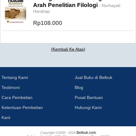
Arah Penelitian Filologi
- Nurhayati
Harahap
Rp108.000
(
Kembali Ke Atas
)
Tentang Kami
Jual Buku di Belbuk
Testimoni
Blog
Cara Pembelian
Pusat Bantuan
Ketentuan Pembelian
Hubungi Kami
Karir
Belbuk.com
Copyright ©2008 - 2026