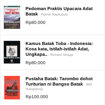
Pedoman Praktis Upacara Adat
Batak
- Paimin Napitupulu
Rp80.000
Kamus Batak Toba - Indonesia:
Kosa kata, Istilah-istilah Adat,
Ungkapa..
- Richard Sinaga
Rp80.000
Pustaha Batak: Tarombo dohot
Turiturian ni Bangso Batak
- WM.
Hutagalung
Rp100.000