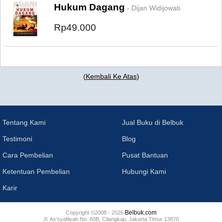
Hukum Dagang
- Dijan Widijowati
Rp49.000
(
Kembali Ke Atas
)
Tentang Kami
Jual Buku di Belbuk
Testimoni
Blog
Cara Pembelian
Pusat Bantuan
Ketentuan Pembelian
Hubungi Kami
Karir
Belbuk.com
Copyright ©2008 - 2026
Jl. As'syafiiyah No. 60B, Cilangkap, Jakarta Timur 13870