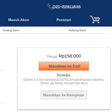
Masuk Akun
Pesanan
Tentang Kami
Hubungi Kami
Rp158.000
Harga:
Tersedia:
Dikirim 2-5 hari berikutnya SETELAH pembayaran diterima.
(Senin s/d Jumat, kecuali hari libur)