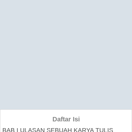
Daftar Isi
BAB I ULASAN SEBUAH KARYA TULIS