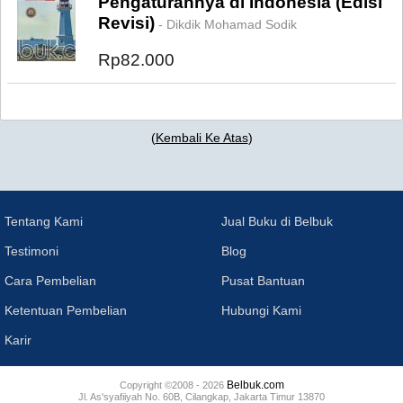
Pengaturannya di Indonesia (Edisi
Revisi)
- Dikdik Mohamad Sodik
Rp82.000
(
Kembali Ke Atas
)
Tentang Kami
Jual Buku di Belbuk
Testimoni
Blog
Cara Pembelian
Pusat Bantuan
Ketentuan Pembelian
Hubungi Kami
Karir
Belbuk.com
Copyright ©2008 - 2026
Jl. As'syafiiyah No. 60B, Cilangkap, Jakarta Timur 13870