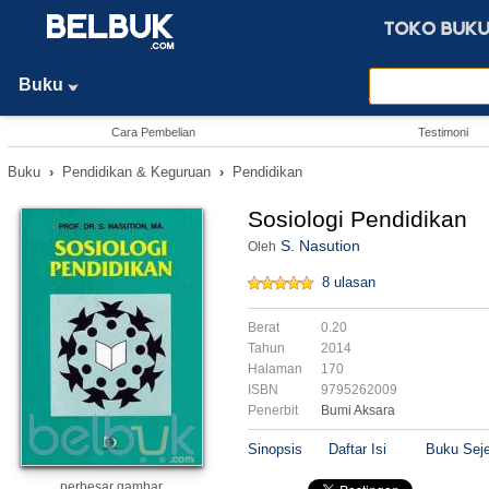
Buku
Cara Pembelian
Testimoni
Buku
›
Pendidikan & Keguruan
›
Pendidikan
Sosiologi Pendidikan
S. Nasution
Oleh
8 ulasan
Berat
0.20
Tahun
2014
Halaman
170
ISBN
9795262009
Penerbit
Bumi Aksara
Sinopsis
Daftar Isi
Buku Seje
perbesar gambar