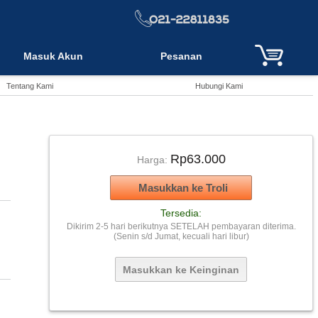
Masuk Akun
Pesanan
Tentang Kami
Hubungi Kami
Rp63.000
Harga:
Tersedia:
Dikirim 2-5 hari berikutnya SETELAH pembayaran diterima.
(Senin s/d Jumat, kecuali hari libur)