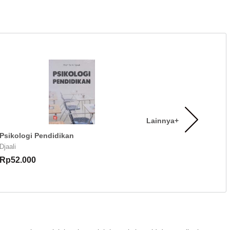
Lainnya+
Psikologi Pendidikan
Djaali
Rp52.000