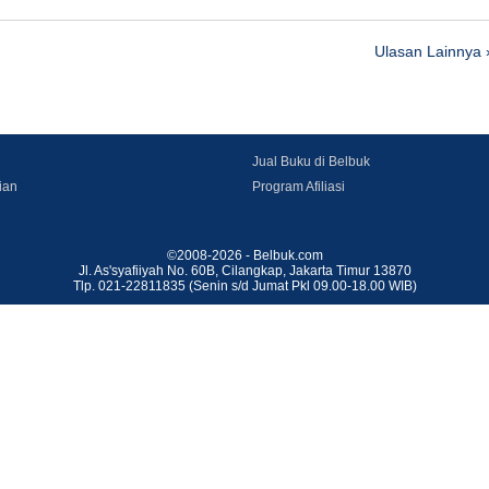
Ulasan Lainnya 
Jual Buku di Belbuk
ian
Program Afiliasi
©2008-2026 - Belbuk.com
Jl. As'syafiiyah No. 60B, Cilangkap, Jakarta Timur 13870
Tlp. 021-22811835 (Senin s/d Jumat Pkl 09.00-18.00 WIB)