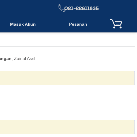
Masuk Akun
Pesanan
angan
, Zainal Asril