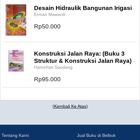
Desain Hidraulik Bangunan Irigasi
-
Erman Mawardi
Rp50.000
Konstruksi Jalan Raya: (Buku 3
Struktur & Konstruksi Jalan Raya)
-
Hamirhan Saodang
Rp95.000
(
Kembali Ke Atas
)
Tentang Kami
Jual Buku di Belbuk