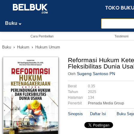
Buku
Cara Pembelian
Testimoni
Buku
›
Hukum
›
Hukum Umum
Reformasi Hukum Kete
Fleksibilitas Dunia Us
Sugeng Santoso PN
Oleh
Berat
0.35
Tahun
2025
Halaman
134
Penerbit
Prenada Media Group
Sinopsis
Daftar Isi
Buku Seje