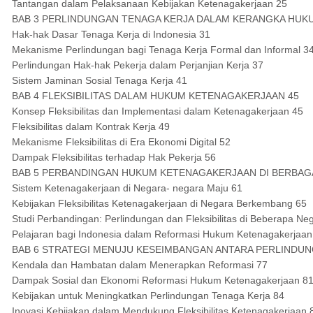
Tantangan dalam Pelaksanaan Kebijakan Ketenagakerjaan 25
BAB 3 PERLINDUNGAN TENAGA KERJA DALAM KERANGKA HUKU
Hak-hak Dasar Tenaga Kerja di Indonesia 31
Mekanisme Perlindungan bagi Tenaga Kerja Formal dan Informal 3
Perlindungan Hak-hak Pekerja dalam Perjanjian Kerja 37
Sistem Jaminan Sosial Tenaga Kerja 41
BAB 4 FLEKSIBILITAS DALAM HUKUM KETENAGAKERJAAN 45
Konsep Fleksibilitas dan Implementasi dalam Ketenagakerjaan 45
Fleksibilitas dalam Kontrak Kerja 49
Mekanisme Fleksibilitas di Era Ekonomi Digital 52
Dampak Fleksibilitas terhadap Hak Pekerja 56
BAB 5 PERBANDINGAN HUKUM KETENAGAKERJAAN DI BERBAGA
Sistem Ketenagakerjaan di Negara- negara Maju 61
Kebijakan Fleksibilitas Ketenagakerjaan di Negara Berkembang 65
Studi Perbandingan: Perlindungan dan Fleksibilitas di Beberapa Ne
Pelajaran bagi Indonesia dalam Reformasi Hukum Ketenagakerjaan
BAB 6 STRATEGI MENUJU KESEIMBANGAN ANTARA PERLINDUNG
Kendala dan Hambatan dalam Menerapkan Reformasi 77
Dampak Sosial dan Ekonomi Reformasi Hukum Ketenagakerjaan 8
Kebijakan untuk Meningkatkan Perlindungan Tenaga Kerja 84
Inovasi Kebijakan dalam Mendukung Fleksibilitas Ketenagakerjaan 