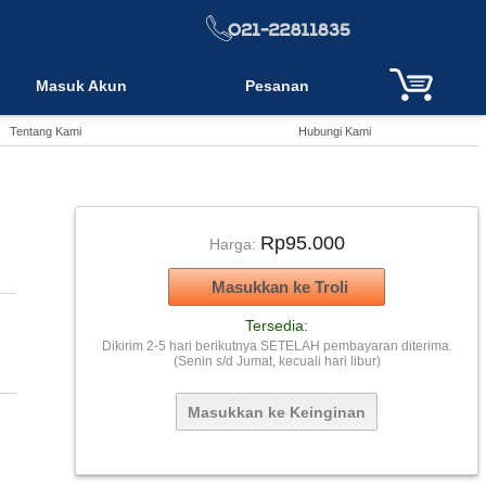
Masuk Akun
Pesanan
Tentang Kami
Hubungi Kami
Rp95.000
Harga:
Tersedia:
Dikirim 2-5 hari berikutnya SETELAH pembayaran diterima.
(Senin s/d Jumat, kecuali hari libur)