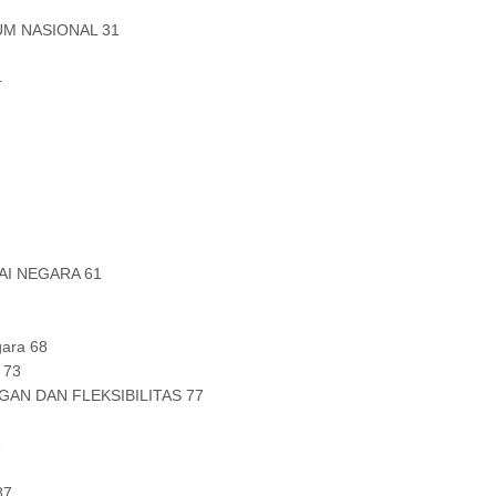
M NASIONAL 31
4
I NEGARA 61
gara 68
 73
AN DAN FLEKSIBILITAS 77
1
87