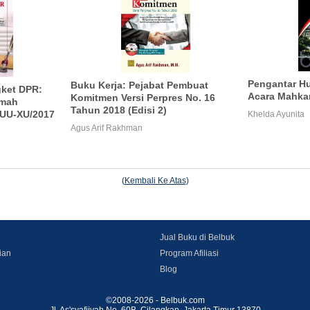
Pengantar H
Buku Kerja: Pejabat Pembuat
gket DPR:
Acara Mahka
Komitmen Versi Perpres No. 16
amah
Tahun 2018 (Edisi 2)
PUU-XU/2017
Khelda Ayunita
Agus Arif Rakhman
(
Kembali Ke Atas
)
Jual Buku di Belbuk
ian
Program Afiliasi
Blog
©2008-2026 - Belbuk.com