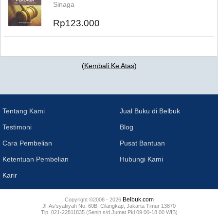
Sinaga
Rp123.000
(
Kembali Ke Atas
)
Tentang Kami
Jual Buku di Belbuk
Testimoni
Blog
Cara Pembelian
Pusat Bantuan
Ketentuan Pembelian
Hubungi Kami
Karir
Belbuk.com
Copyright ©2008 - 2026
Jl. As'syafiiyah No. 60B, Cilangkap, Jakarta Timur 13870
Tlp. 021-22811835 (Senin s/d Jumat Pkl 09.00-18.00 WIB)