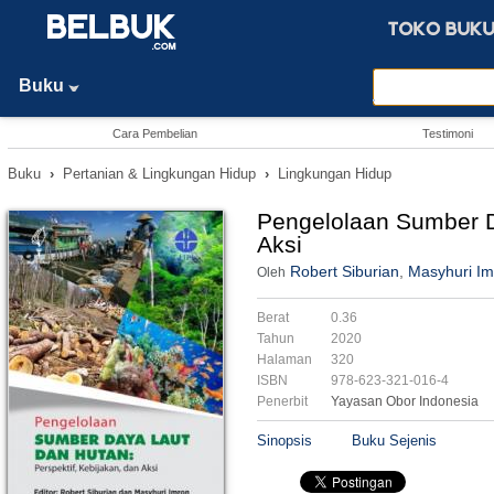
Buku
Cara Pembelian
Testimoni
Buku
›
Pertanian & Lingkungan Hidup
›
Lingkungan Hidup
Pengelolaan Sumber Da
Aksi
Robert Siburian
,
Masyhuri Im
Oleh
Berat
0.36
Tahun
2020
Halaman
320
ISBN
978-623-321-016-4
Penerbit
Yayasan Obor Indonesia
Sinopsis
Buku Sejenis