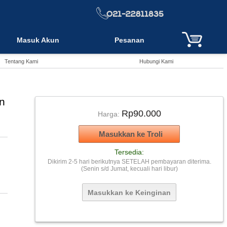
Masuk Akun
Pesanan
Tentang Kami
Hubungi Kami
n
Rp90.000
Harga:
Tersedia:
Dikirim 2-5 hari berikutnya SETELAH pembayaran diterima.
(Senin s/d Jumat, kecuali hari libur)