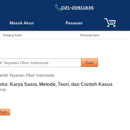
Masuk Akun
Pesanan
Tentang Kami
Hubungi Kami
nerbit Yayasan Obor Indonesia
stra: Karya Sasra, Metode, Teori, dan Contoh Kasus
erop