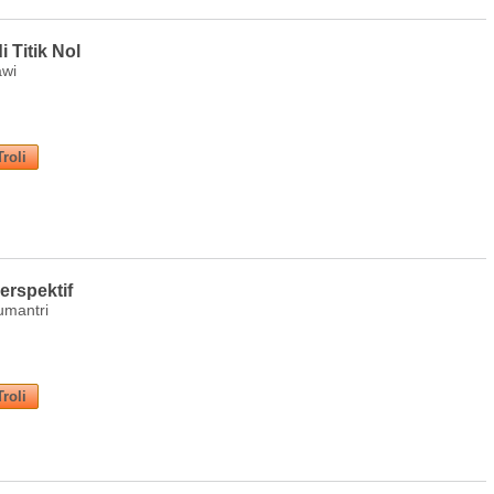
 Titik Nol
awi
erspektif
umantri