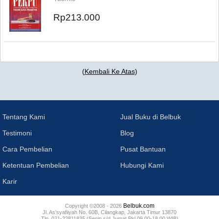
Rp213.000
(
Kembali Ke Atas
)
Tentang Kami
Jual Buku di Belbuk
Testimoni
Blog
Cara Pembelian
Pusat Bantuan
Ketentuan Pembelian
Hubungi Kami
Karir
Belbuk.com
Copyright ©2008 - 2026
Jl. As'syafiiyah No. 60B, Cilangkap, Jakarta Timur 13870
Tlp. 021-22811835 (Senin s/d Jumat Pkl 09.00-18.00 WIB)