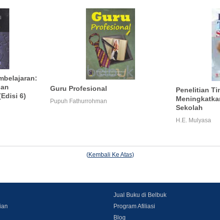
mbelajaran:
dan
Guru Profesional
Penelitian T
Edisi 6)
Meningkatkan
Pupuh Fathurrohman
Sekolah
H.E. Mulyasa
(
Kembali Ke Atas
)
Jual Buku di Belbuk
ian
Program Afiliasi
Blog