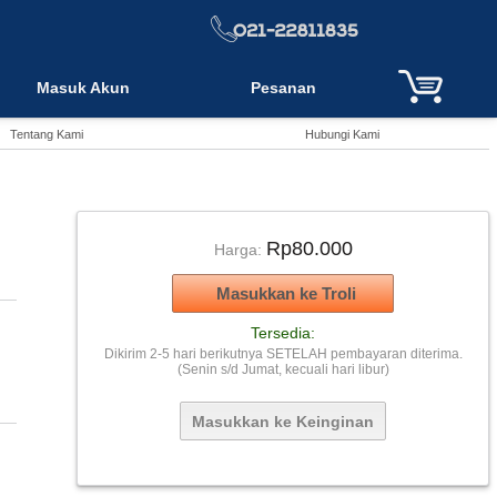
Masuk Akun
Pesanan
Tentang Kami
Hubungi Kami
Rp80.000
Harga:
Tersedia:
Dikirim 2-5 hari berikutnya SETELAH pembayaran diterima.
(Senin s/d Jumat, kecuali hari libur)