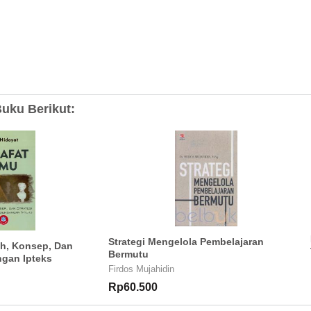
uku Berikut:
Strategi Mengelola Pembelajaran
rah, Konsep, Dan
Bermutu
gan Ipteks
Firdos Mujahidin
Rp60.500