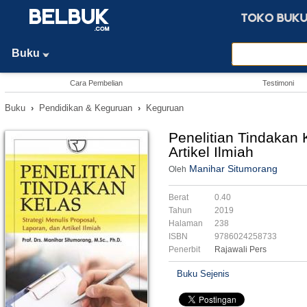
Buku
Cara Pembelian
Testimoni
Buku
›
Pendidikan & Keguruan
›
Keguruan
Penelitian Tindakan 
Artikel Ilmiah
Manihar Situmorang
Oleh
Berat
0.40
Tahun
2019
Halaman
238
ISBN
9786024258733
Penerbit
Rajawali Pers
Buku Sejenis