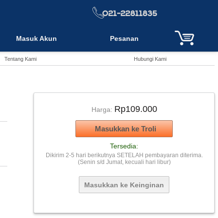
Masuk Akun
Pesanan
Tentang Kami
Hubungi Kami
Rp109.000
Harga:
Tersedia:
Dikirim 2-5 hari berikutnya SETELAH pembayaran diterima.
(Senin s/d Jumat, kecuali hari libur)