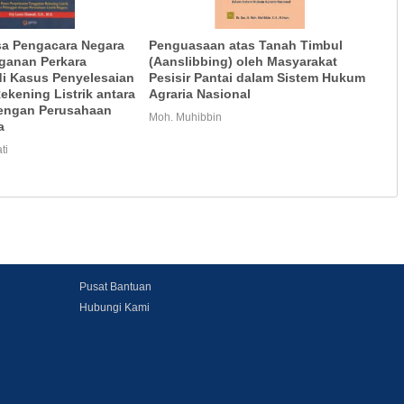
sa Pengacara Negara
Penguasaan atas Tanah Timbul
ganan Perkara
(Aanslibbing) oleh Masyarakat
di Kasus Penyelesaian
Pesisir Pantai dalam Sistem Hukum
kening Listrik antara
Agraria Nasional
engan Perusahaan
Moh. Muhibbin
a
ti
Pusat Bantuan
Hubungi Kami