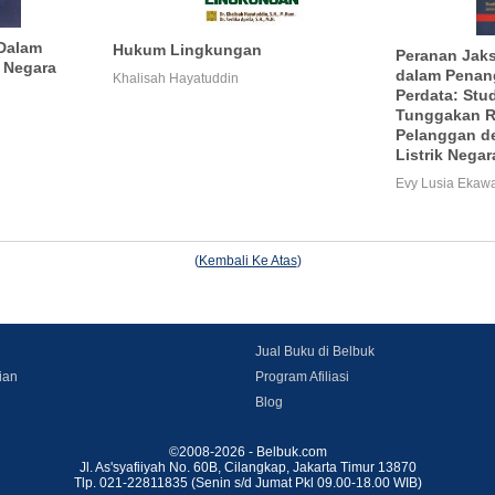
 Dalam
Hukum Lingkungan
Peranan Jak
i Negara
dalam Penan
Khalisah Hayatuddin
Perdata: Stu
Tunggakan Re
Pelanggan d
Listrik Negar
Evy Lusia Ekawa
(
Kembali Ke Atas
)
Jual Buku di Belbuk
ian
Program Afiliasi
Blog
©2008-2026 - Belbuk.com
Jl. As'syafiiyah No. 60B, Cilangkap, Jakarta Timur 13870
Tlp. 021-22811835 (Senin s/d Jumat Pkl 09.00-18.00 WIB)