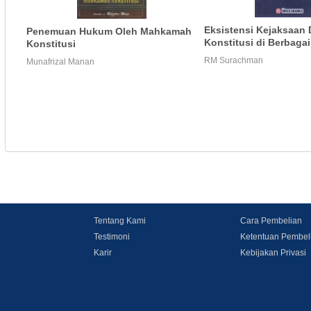
Eksistensi Kejaksaan
Penemuan Hukum Oleh Mahkamah
Konstitusi di Berbaga
Konstitusi
RM Surachman
Munafrizal Manan
Tentang Kami
Cara Pembelian
Testimoni
Ketentuan Pembel
Karir
Kebijakan Privasi