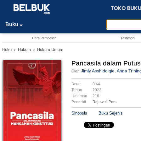
Buku
Cara Pembelian
Testimoni
Buku
›
Hukum
›
Hukum Umum
Pancasila dalam Putu
Jimly Asshiddiqie
,
Anna Trinin
Oleh
Berat
0.44
Tahun
2022
Halaman
216
Penerbit
Rajawali Pers
Sinopsis
Buku Sejenis