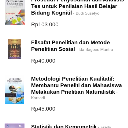
Tes untuk Penilaian Hasil Belajar
Bidang Kognitif
- Budi Susetyo
Rp103.000
Filsafat Penelitian dan Metode
Penelitian Sosial
- Ida Bagoes Mantra
Rp40.000
Metodologi Penelitian Kualitatif:
Membantu Peneliti dan Mahasiswa
Melakukan Pnelitian Naturalistik
-
Karsadi
Rp45.000
Statistik dan Kemometrik
- Fredy