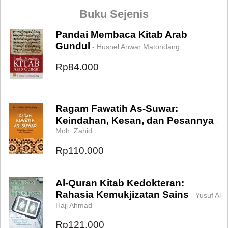
Buku Sejenis
Pandai Membaca Kitab Arab
Gundul
- Husnel Anwar Matondang
Rp84.000
Ragam Fawatih As-Suwar:
Keindahan, Kesan, dan Pesannya
-
Moh. Zahid
Rp110.000
Al-Quran Kitab Kedokteran:
Rahasia Kemukjizatan Sains
- Yusuf Al-
Hajj Ahmad
Rp121.000