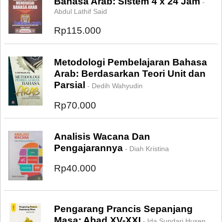
Bahasa Arab: Sistem 4 x 24 Jam
-
Abdul Lathif Said
Rp115.000
Metodologi Pembelajaran Bahasa
Arab: Berdasarkan Teori Unit dan
Parsial
- Dedih Wahyudin
Rp70.000
Analisis Wacana Dan
Pengajarannya
- Diah Kristina
Rp40.000
Pengarang Prancis Sepanjang
Masa: Abad XV-XXI
- Ida Sundari Husen