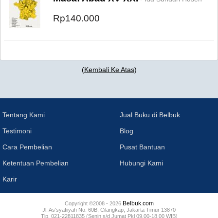
Rp140.000
(
Kembali Ke Atas
)
Tentang Kami
Jual Buku di Belbuk
Testimoni
Blog
Cara Pembelian
Pusat Bantuan
Ketentuan Pembelian
Hubungi Kami
Karir
Belbuk.com
Copyright ©2008 - 2026
Jl. As'syafiiyah No. 60B, Cilangkap, Jakarta Timur 13870
Tlp. 021-22811835 (Senin s/d Jumat Pkl 09.00-18.00 WIB)