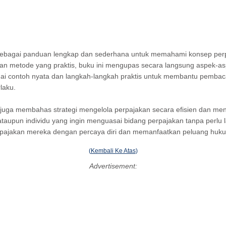
 sebagai panduan lengkap dan sederhana untuk memahami konsep per
n metode yang praktis, buku ini mengupas secara langsung aspek-asp
rbagai contoh nyata dan langkah-langkah praktis untuk membantu pemb
laku.
i juga membahas strategi mengelola perpajakan secara efisien dan me
an, ataupun individu yang ingin menguasai bidang perpajakan tanpa pe
pajakan mereka dengan percaya diri dan memanfaatkan peluang huku
(
Kembali Ke Atas
)
Advertisement: