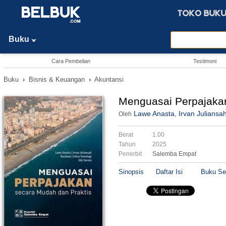
Buku
Cara Pembelian
Testimoni
Buku
›
Bisnis & Keuangan
›
Akuntansi
Menguasai Perpajakan
Lawe Anasta
,
Irvan Juliansa
Oleh
Berat
1.00
Tahun
2025
Penerbit
Salemba Empat
Sinopsis
Daftar Isi
Buku Se