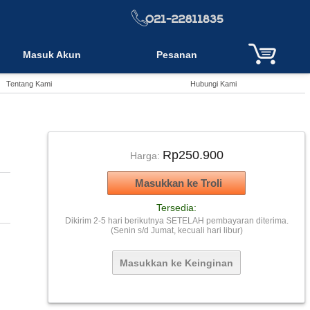
Masuk Akun
Pesanan
Tentang Kami
Hubungi Kami
Rp250.900
Harga:
Tersedia:
Dikirim 2-5 hari berikutnya SETELAH pembayaran diterima.
(Senin s/d Jumat, kecuali hari libur)