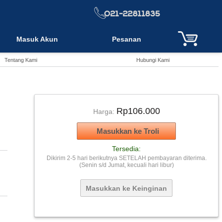
Masuk Akun
Pesanan
Tentang Kami
Hubungi Kami
Rp106.000
Harga:
Tersedia:
Dikirim 2-5 hari berikutnya SETELAH pembayaran diterima.
(Senin s/d Jumat, kecuali hari libur)