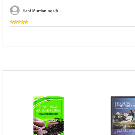
Heni Murtianingsih