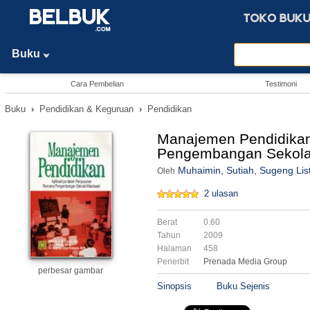
Buku
Cara Pembelian
Testimoni
Buku
›
Pendidikan & Keguruan
›
Pendidikan
Manajemen Pendidikan
Pengembangan Sekol
Muhaimin, Sutiah, Sugeng Li
Oleh
2 ulasan
Berat
0.60
Tahun
2009
Halaman
458
Penerbit
Prenada Media Group
perbesar gambar
Sinopsis
Buku Sejenis