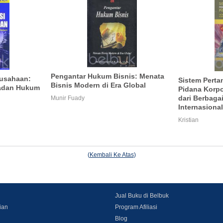
Pengantar Hukum Bisnis: Menata
rusahaan:
Sistem Pert
Bisnis Modern di Era Global
Badan Hukum
Pidana Korpo
dari Berbaga
Munir Fuady
Internasional
Kristian
(
Kembali Ke Atas
)
Jual Buku di Belbuk
ian
Program Afiliasi
Blog