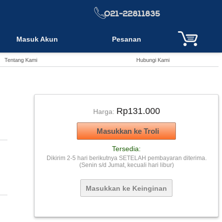
Masuk Akun
Pesanan
Tentang Kami
Hubungi Kami
Rp131.000
Harga:
Tersedia:
Dikirim 2-5 hari berikutnya SETELAH pembayaran diterima.
(Senin s/d Jumat, kecuali hari libur)