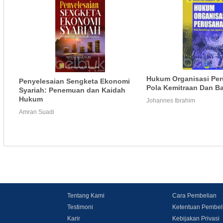
Hukum Organisasi Pe
Penyelesaian Sengketa Ekonomi
Pola Kemitraan Dan 
Syariah: Penemuan dan Kaidah
Hukum
Johannes Ibrahim
Amran Suadi
Tentang Kami
Cara Pembelian
Testimoni
Ketentuan Pembel
Karir
Kebijakan Privasi