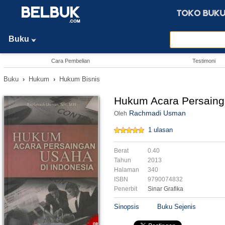
Buku
Cara Pembelian
Testimoni
Buku
›
Hukum
›
Hukum Bisnis
Hukum Acara Persaing
Rachmadi Usman
Oleh
1 ulasan
Berat
0.40
Tahun
2013
Halaman
340
ISBN
9790074832
Penerbit
Sinar Grafika
Sinopsis
Buku Sejenis