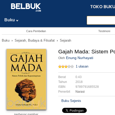
Buku
Cara Pembelian
Testimoni
Buku
›
Sejarah, Budaya & Filsafat
›
Sejarah
Gajah Mada: Sistem Po
Enung Nurhayati
Oleh
1 ulasan
Berat
0.43
Tahun
2018
ISBN
9789791685528
Penerbit
Narasi
Buku Sejenis
perbesar gambar