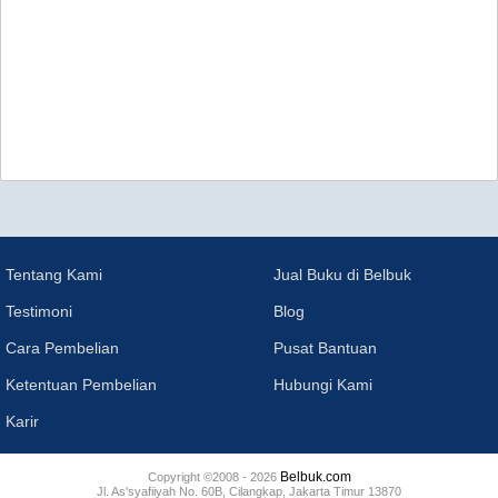
Tentang Kami
Jual Buku di Belbuk
Testimoni
Blog
Cara Pembelian
Pusat Bantuan
Ketentuan Pembelian
Hubungi Kami
Karir
Belbuk.com
Copyright ©2008 - 2026
Jl. As'syafiiyah No. 60B, Cilangkap, Jakarta Timur 13870