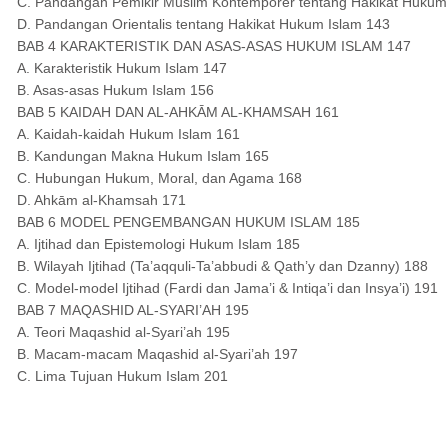
C. Pandangan Pemikir Muslim Kontemporer tentang Hakikat Hukum
D. Pandangan Orientalis tentang Hakikat Hukum Islam 143
BAB 4 KARAKTERISTIK DAN ASAS-ASAS HUKUM ISLAM 147
A. Karakteristik Hukum Islam 147
B. Asas-asas Hukum Islam 156
BAB 5 KAIDAH DAN AL-AHKĀM AL-KHAMSAH 161
A. Kaidah-kaidah Hukum Islam 161
B. Kandungan Makna Hukum Islam 165
C. Hubungan Hukum, Moral, dan Agama 168
D. Ahkām al-Khamsah 171
BAB 6 MODEL PENGEMBANGAN HUKUM ISLAM 185
A. Ijtihad dan Epistemologi Hukum Islam 185
B. Wilayah Ijtihad (Ta’aqquli-Ta’abbudi & Qath’y dan Dzanny) 188
C. Model-model Ijtihad (Fardi dan Jama’i & Intiqa’i dan Insya’i) 191
BAB 7 MAQASHID AL-SYARI’AH 195
A. Teori Maqashid al-Syari’ah 195
B. Macam-macam Maqashid al-Syari’ah 197
C. Lima Tujuan Hukum Islam 201