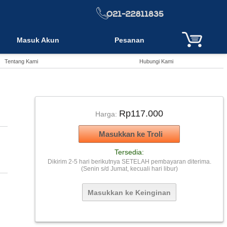
Masuk Akun
Pesanan
Tentang Kami
Hubungi Kami
Rp117.000
Harga:
Tersedia:
Dikirim 2-5 hari berikutnya SETELAH pembayaran diterima.
(Senin s/d Jumat, kecuali hari libur)