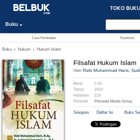
Buku
Cara Pembelian
Testimoni
Buku
›
Hukum
›
Hukum Islam
Filsafat Hukum Islam
Rizki Muhammad Haris
,
Sud
Oleh
Berat
0.30
Tahun
2024
Halaman
220
Penerbit
Prenada Media Group
Sinopsis
Daftar Isi
Buku Se