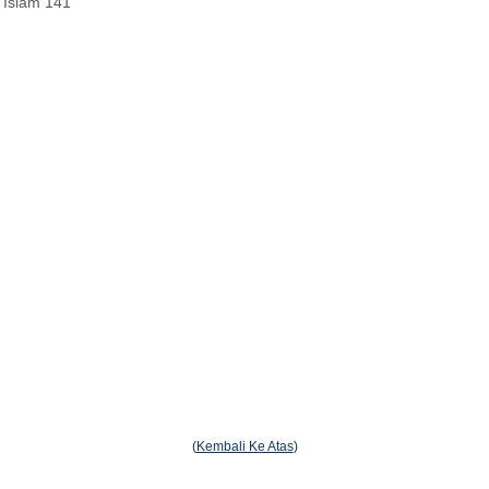
 Islam 141
(
Kembali Ke Atas
)