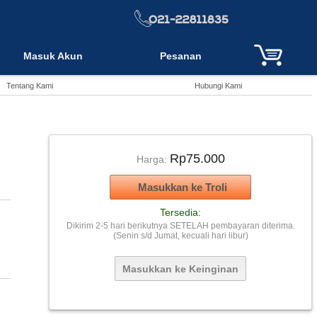
Masuk Akun
Pesanan
Tentang Kami
Hubungi Kami
Rp75.000
Harga:
Tersedia:
Dikirim 2-5 hari berikutnya SETELAH pembayaran diterima.
(Senin s/d Jumat, kecuali hari libur)