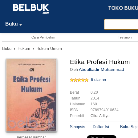
Buku
Cara Pembelian
Testimoni
Buku
›
Hukum
›
Hukum Umum
Etika Profesi Hukum
Abdulkadir Muhammad
Oleh
6 ulasan
Berat
0.20
Tahun
2014
Halaman
160
ISBN
9789794910634
Penerbit
Citra Aditya
Sinopsis
Daftar Isi
Buku Seje
perbesar gambar