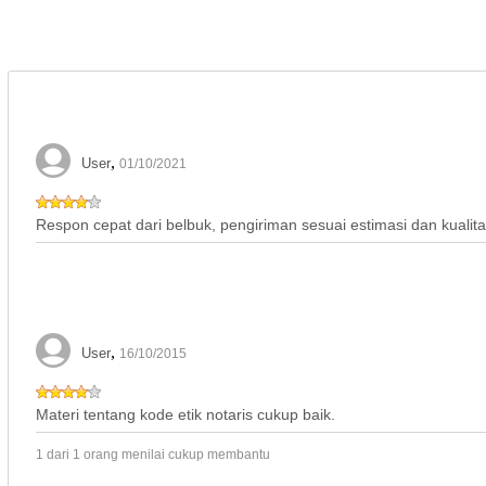
,
User
01/10/2021
Respon cepat dari belbuk, pengiriman sesuai estimasi dan kualit
,
User
16/10/2015
Materi tentang kode etik notaris cukup baik.
1 dari 1 orang menilai cukup membantu