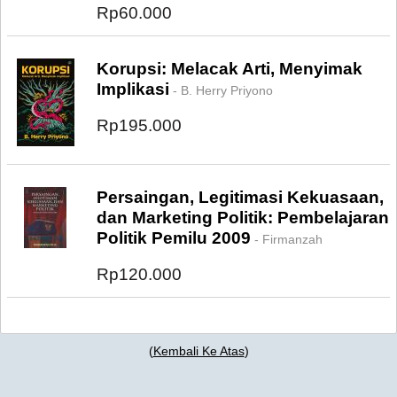
Rp60.000
Korupsi: Melacak Arti, Menyimak
Implikasi
- B. Herry Priyono
Rp195.000
Persaingan, Legitimasi Kekuasaan,
dan Marketing Politik: Pembelajaran
Politik Pemilu 2009
- Firmanzah
Rp120.000
(
Kembali Ke Atas
)