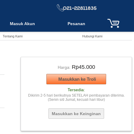
Masuk Akun
Pesanan
Tentang Kami
Hubungi Kami
Rp45.000
Harga:
Tersedia:
Dikirim 2-5 hari berikutnya SETELAH pembayaran diterima.
(Senin s/d Jumat, kecuali hari libur)