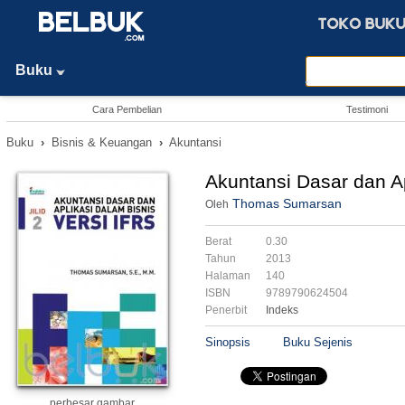
Buku
Cara Pembelian
Testimoni
Buku
›
Bisnis & Keuangan
›
Akuntansi
Akuntansi Dasar dan Apl
Thomas Sumarsan
Oleh
Berat
0.30
Tahun
2013
Halaman
140
ISBN
9789790624504
Penerbit
Indeks
Sinopsis
Buku Sejenis
perbesar gambar