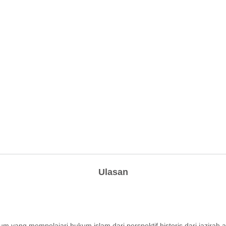
Ulasan
yang mempelajari hukum islam dari perspektif historis dari jazirah 