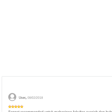
,
User
08/02/2018
Sangat recommended untuk mahasiswa fakultas syariah dan hukum 