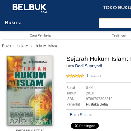
Buku
Cara Pembelian
Testimoni
Buku
›
Hukum
›
Hukum Islam
Sejarah Hukum Islam: 
Dedi Supriyadi
Oleh
1 ulasan
Berat
0.44
Tahun
2010
ISBN
9789797308810
Penerbit
Pustaka Setia
Buku Sejenis
perbesar gambar