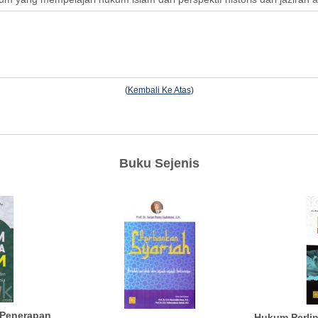
(
Kembali Ke Atas
)
Buku Sejenis
 Penerapan
Hukum Perli