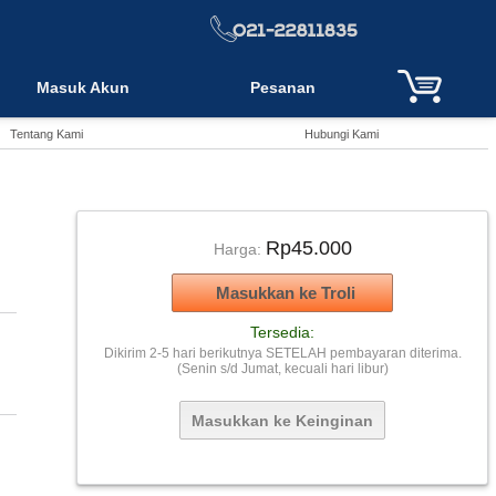
Masuk Akun
Pesanan
Tentang Kami
Hubungi Kami
Rp45.000
Harga:
Tersedia:
Dikirim 2-5 hari berikutnya SETELAH pembayaran diterima.
(Senin s/d Jumat, kecuali hari libur)