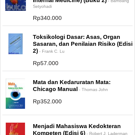
Internal Medicine) (Buku 2)
- Bambang
Setyohadi
Rp340.000
Toksikologi Dasar: Asas, Organ
Sasaran, dan Penilaian Risiko (Edisi
2)
- Frank C. Lu
Rp57.000
Mata dan Kedaruratan Mata:
Chicago Manual
- Thomas John
Rp352.000
Menjadi Mahasiswa Kedokteran
Kompeten (Edisi 6)
- Robert J. Laderman