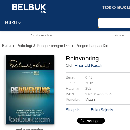
Buku
Cara Pembelian
Testimoni
Buku
›
Psikologi & Pengembangan Diri
›
Pengembangan Diri
Reinventing
Rhenald Kasali
Oleh
Berat
0.71
Tahun
2016
Halaman
292
ISBN
9789794339336
Penerbit
Mizan
Sinopsis
Buku Sejenis
perbesar gambar