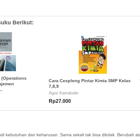
uku Berikut:
 (Operations
Cara Cespleng Pintar Kimia SMP Kelas
ajemen
7,8,9
..
Agus Kamaludin
Rp27.000
di kebutuhan dan keharusan. Sama sekali tak bisa ditolak. Berubah a