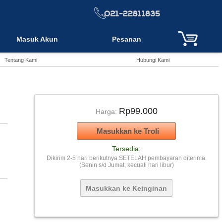
Masuk Akun
Pesanan
Tentang Kami
Hubungi Kami
Rp99.000
Harga:
Tersedia:
Dikirim 2-5 hari berikutnya SETELAH pembayaran diterima.
(Senin s/d Jumat, kecuali hari libur)