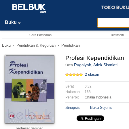
Buku
Cara Pembelian
Testimoni
Buku
›
Pendidikan & Keguruan
›
Pendidikan
Profesi Kependidikan
Rugaiyah
,
Atiek Sismiati
Oleh
2 ulasan
Berat
0.32
Halaman
168
Penerbit
Ghalia Indonesia
Sinopsis
Buku Sejenis
perbesar gambar