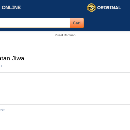
Pusat Bantuan
atan Jiwa
n
nis