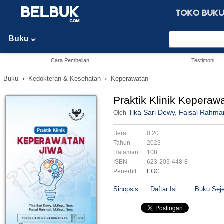
Buku
Cara Pembelian
Testimoni
Buku
›
Kedokteran & Kesehatan
›
Keperawatan
Praktik Klinik Keperaw
Tika Sari Dewy
,
Faisal Rahma
Oleh
Berat
0.20
Tahun
2023
Halaman
108
ISBN
623-203-448-8
Penerbit
EGC
Sinopsis
Daftar Isi
Buku Seje