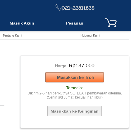
Masuk Akun
Pesanan
Tentang Kami
Hubungi Kami
Rp137.000
Harga:
Tersedia:
Dikirim 2-5 hari berikutnya SETELAH pembayaran diterima.
(Senin s/d Jumat, kecuali hari libur)