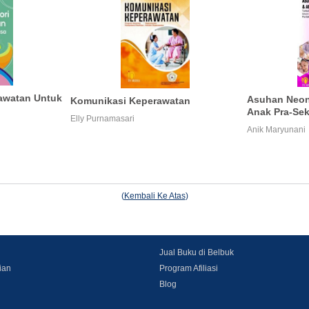
awatan Untuk
Asuhan Neona
Komunikasi Keperawatan
Anak Pra-Se
Elly Purnamasari
Anik Maryunani
(
Kembali Ke Atas
)
Jual Buku di Belbuk
ian
Program Afiliasi
Blog