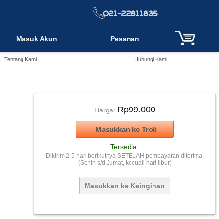
Masuk Akun
Pesanan
Tentang Kami
Hubungi Kami
Rp99.000
Harga:
Tersedia:
Dikirim 2-5 hari berikutnya SETELAH pembayaran diterima.
(Senin s/d Jumat, kecuali hari libur)