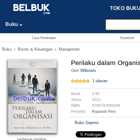
Buku
Cara Pembelian
Testimoni
Buku
›
Bisnis & Keuangan
›
Manajemen
Perilaku dalam Organi
Wibowo
Oleh
1 ulasan
Berat
0.48
Tahun
2013
ISBN
9789797695446
Penerbit
Rajawali Pers
Buku Sejenis
perbesar gambar