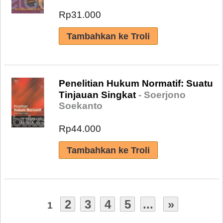
Rp31.000
Penelitian Hukum Normatif: Suatu
Tinjauan Singkat
- Soerjono
Soekanto
Rp44.000
2
3
4
5
...
»
1