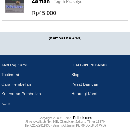
Zaman
- Teguh Prasetyo
Rp45.000
(
Kembali Ke Atas
)
Tentang Kami
Jual Buku di Belbuk
Testimoni
Blog
Cara Pembelian
Pusat Bantuan
Ketentuan Pembelian
Hubungi Kami
Karir
Belbuk.com
Copyright ©2008 - 2026
Jl. As'syafiiyah No. 60B, Cilangkap, Jakarta Timur 13870
Tlp. 021-22811835 (Senin s/d Jumat Pkl 09.00-18.00 WIB)