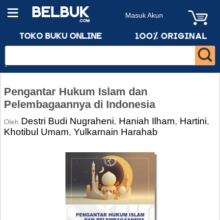
Masuk Akun
Pengantar Hukum Islam dan
Pelembagaannya di Indonesia
Destri Budi Nugraheni
Haniah Ilham
Hartini
,
,
,
Oleh
Khotibul Umam
Yulkarnain Harahab
,