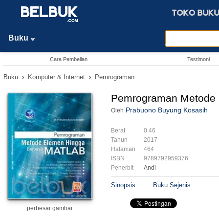
Buku
Cara Pembelian
Testimoni
Buku
›
Komputer & Internet
›
Pemrograman
Pemrograman Metode 
Prabuono Buyung Kosasih
Oleh
Berat
0.46
Tahun
2017
Halaman
464
ISBN
9789792959376
Penerbit
Andi
Sinopsis
Buku Sejenis
perbesar gambar