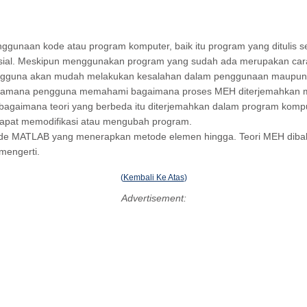
gunaan kode atau program komputer, baik itu program yang ditulis s
al. Meskipun menggunakan program yang sudah ada merupakan cara
 pengguna akan mudah melakukan kesalahan dalam penggunaan maupun 
bilamana pengguna memahami bagaimana proses MEH diterjemahkan me
 bagaimana teori yang berbeda itu diterjemahkan dalam program ko
apat memodifikasi atau mengubah program.
de MATLAB yang menerapkan metode elemen hingga. Teori MEH dibaha
mengerti.
(
Kembali Ke Atas
)
Advertisement: