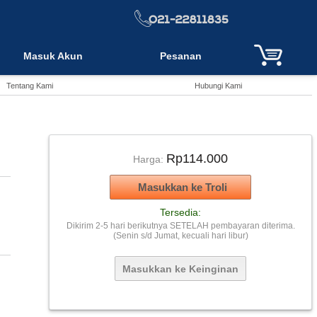
Masuk Akun
Pesanan
Tentang Kami
Hubungi Kami
Rp114.000
Harga:
Tersedia:
Dikirim 2-5 hari berikutnya SETELAH pembayaran diterima.
(Senin s/d Jumat, kecuali hari libur)