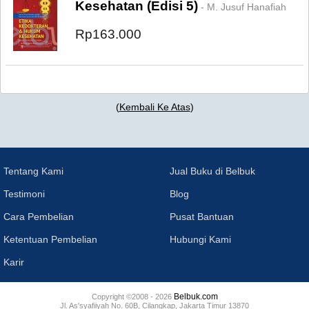
Kesehatan (Edisi 5)
- M. Jusuf Hanafiah
Rp163.000
(
Kembali Ke Atas
)
Tentang Kami
Jual Buku di Belbuk
Testimoni
Blog
Cara Pembelian
Pusat Bantuan
Ketentuan Pembelian
Hubungi Kami
Karir
Belbuk.com
Copyright ©2008 - 2026
Jl. As'syafiiyah No. 60B, Cilangkap, Jakarta Timur 13870